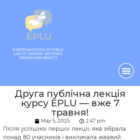
EUROPEANIZATION OF PUBLIC
LAW OF UKRAINE: METHODS,
DRIVERS AND IMPACTS
Друга публічна лекція
курсу EPLU — вже 7
травня!
May 5, 2025
2:47 pm
Після успішної першої лекції, яка зібрала
понад 80 учасників і викликала жвавий