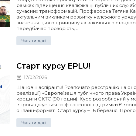
рамках підвищення кваліфікації публічних службо
сучасних трансформацій. Професорка Тетяна Ка
актуальним викликам розвитку належного урядув
значення цього принципу як ключового стандарту 
передбачає прозорість, ...
Читати далі
Старт курсу EPLU!
17/02/2026
Шановні аспіранти! Розпочато реєстрацію на оно
реалізації) «Європеїзація публічного права Украї
кредити ЄКТС (90 годин). Курс розроблений у м
впроваджується за фінансової підтримки Європе
онлайн-форматі. Старт курсу – 16 березня. Програ
Читати далі