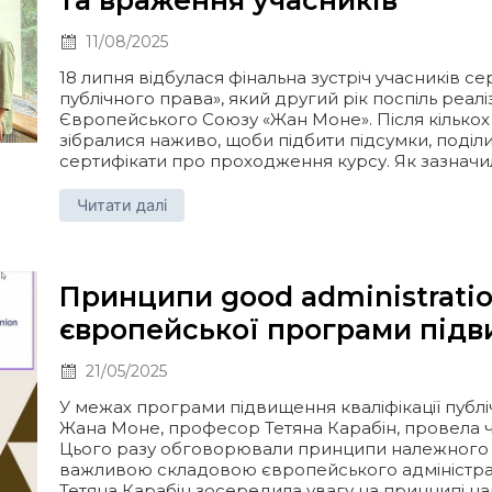
11/08/2025
18 липня відбулася фінальна зустріч учасників с
публічного права», який другий рік поспіль реал
Європейського Союзу «Жан Моне». Після кількох 
зібралися наживо, щоби підбити підсумки, поділ
сертифікати про проходження курсу. Як зазначила 
Читати далі
Принципи good administratio
європейської програми підв
21/05/2025
У межах програми підвищення кваліфікації публ
Жана Моне, професор Тетяна Карабін, провела ч
Цього разу обговорювали принципи належного уря
важливою складовою європейського адміністрат
Тетяна Карабін зосередила увагу на принципі на