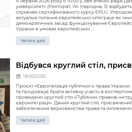
4 червня 2026 року о 10:00 у Залі Вченої ради 
університет» (Ректорат, пл. Народна, 3) відбуде
слухачам сертифікованого курсу EPLU. Упродо
актуальні питання європейської інтеграції як чи
демократичних засад функціонування Європейськ
України в умовах європейської ...
Читати далі
Відбувся круглий стіл, прис
19/05/2026
Проєкт «Європеїзація публічного права України: м
та продовжує брати активну участь в експертних д
проведено круглий стіл «Публічно-правові інст
євроінтеграції». Даний круглий стіл, присвячен
забезпечення верховенства права та імплементац
Читати далі