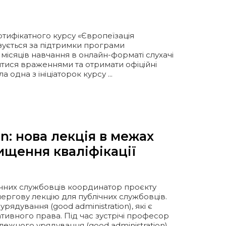
ертифікатного курсу «Європеїзація
ізується за підтримки програми
місяців навчання в онлайн-форматі слухачі
итися враженнями та отримати офіційні
одна з ініціаторок курсу ...
n: нова лекція в межах
ищення кваліфікації
ічних службовців координатор проєкту
ергову лекцію для публічних службовців.
дування (good administration), які є
ивного права. Під час зустрічі професор
лежного урядування (good administration)