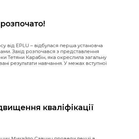
розпочато!
у від EPLU – відбулася перша установча
рами. Захід розпочався з представлення
и Тетяни Карабін, яка окреслила загальну
вані результати навчання. У межах вступної
ідвищення кваліфікації
дник Михайло Савчин провели лекції в