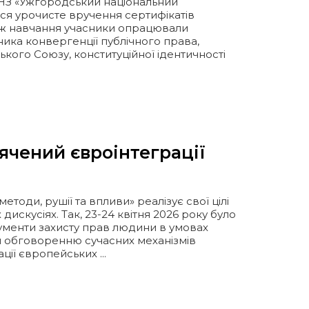
ДВНЗ «Ужгородський національний
ться урочисте вручення сертифікатів
вж навчання учасники опрацювали
нника конвергенції публічного права,
ого Союзу, конституційної ідентичності
вячений євроінтеграції
етоди, рушії та впливи» реалізує свої цілі
искусіях. Так, 23-24 квітня 2026 року було
рументи захисту прав людини в умовах
ий обговоренню сучасних механізмів
ії європейських ...