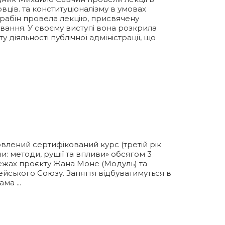
вців. та конституціоналізму в умовах
рабін провела лекцію, присвячену
ання. У своєму виступі вона розкрила
діяльності публічної адміністрації, що
влений сертифікований курс (третій рік
ни: методи, рушії та впливи» обсягом 3
ежах проєкту Жана Моне (Модуль) та
йського Союзу. Заняття відбуватимуться в
ма ...