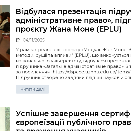
Відбулася презентація підр
адміністративне право», під
проєкту Жана Моне (EPLU)
04/11/2025
У рамках реалізації проєкту «Модуль Жан Моне “
методи, рушії та впливи” (EPLU), що виконуєтьс
національного університету, відбулася презент
підручника «Загальне адміністративне право». 
за посиланням: https://dspace.uzhnu.edu.ua/items
Підручник створено завдяки плідній науковій спів
Читати далі
Успішне завершення сертифі
європеїзації публічного прав
та враження учасників