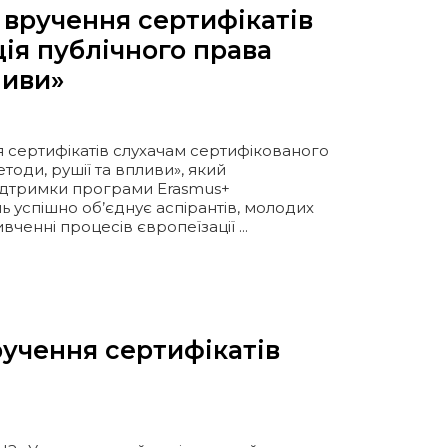
 вручення сертифікатів
ія публічного права
ливи»
я сертифікатів слухачам сертифікованого
тоди, рушії та впливи», який
підтримки програми Erasmus+
ь успішно об’єднує аспірантів, молодих
ченні процесів європеїзації ...
учення сертифікатів