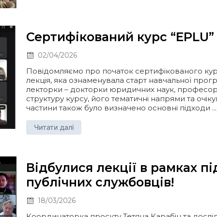
Сертифікований курс “EPLU” 
02/04/2026
Повідомляємо про початок сертифікованого курс
лекція, яка ознаменувала старт навчальної прог
лекторки – докторки юридичних наук, професорк
структуру курсу, його тематичні напрями та очіку
частини також було визначено основні підходи ...
Читати далі
Відбулися лекції в рамках п
публічних службовців!
18/03/2026
Координаторка проєкту Тетяна Карабін та дослі