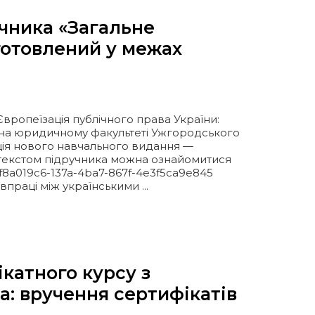
учника «Загальне
готовлений у межах
Європеїзація публічного права України:
я на юридичному факультеті Ужгородського
ація нового навчального видання —
З текстом підручника можна ознайомитися
/f8a019c6-137a-4ba7-867f-4e3f5ca9e845
праці між українськими ...
катного курсу з
а: вручення сертифікатів