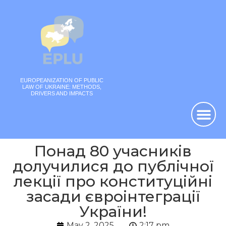
EUROPEANIZATION OF PUBLIC
LAW OF UKRAINE: METHODS,
DRIVERS AND IMPACTS
Понад 80 учасників
долучилися до публічної
лекції про конституційні
засади євроінтеграції
України!
May 2, 2025
2:17 pm