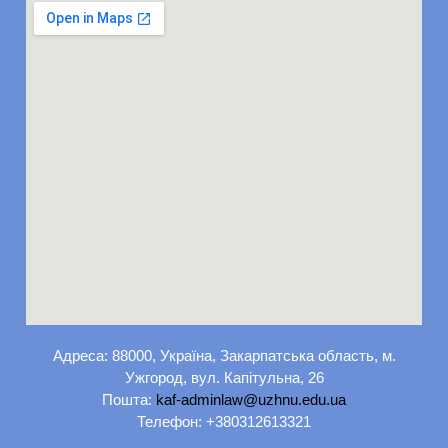
Адреса: 88000, Україна, Закарпатська область, м.
Ужгород, вул. Капітульна, 26
Пошта:
kaf-adminlaw@uzhnu.edu.ua
Телефон: +380312613321